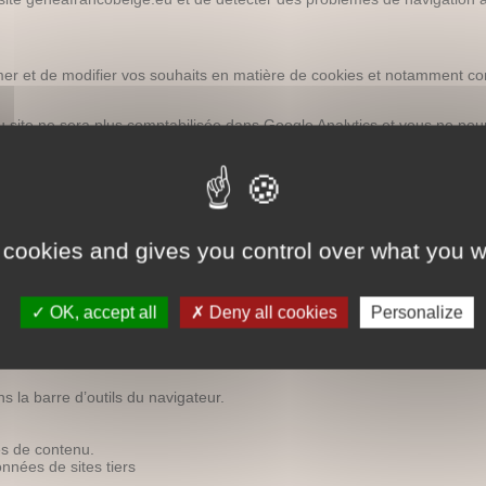
er et de modifier vos souhaits en matière de cookies et notamment con
u site ne sera plus comptabilisée dans Google Analytics et vous ne pour
gistrement de cookies en suivant le mode opératoire disponible ci-des
 automatique des cookies ».
 cookies and gives you control over what you w
enu Outils sous Windows XP), puis sélectionnez Options.
OK, accept all
Deny all cookies
Personalize
nnalisés pour l’historique.
s la barre d’outils du navigateur.
es de contenu.
nnées de sites tiers