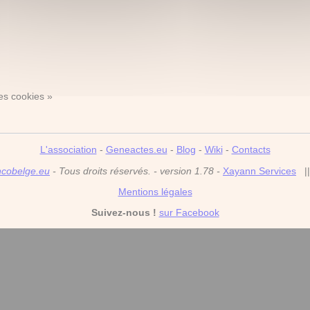
es cookies »
L'association
-
Geneactes.eu
-
Blog
-
Wiki
-
Contacts
ncobelge.eu
- Tous droits réservés. - version 1.78 -
Xayann Services
|
Mentions légales
Suivez-nous !
sur Facebook