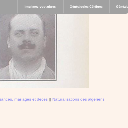
e
Imprimez-vos-arbres
Généalogies Célèbres
Généalo
sances, mariages et décès
||
Naturalisations des algériens