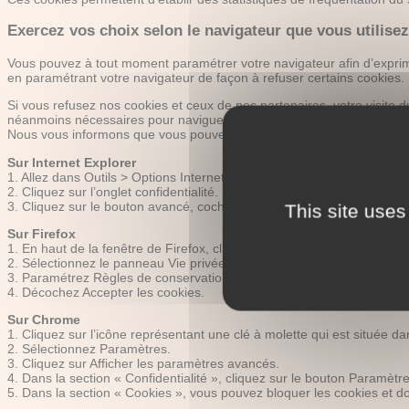
Exercez vos choix selon le navigateur que vous utilisez
Vous pouvez à tout moment paramétrer votre navigateur afin d’exprim
en paramétrant votre navigateur de façon à refuser certains cookies.
Si vous refusez nos cookies et ceux de nos partenaires, votre visite d
néanmoins nécessaires pour naviguer dans certaines de nos pages.
Nous vous informons que vous pouvez toutefois vous opposer à l’enre
Sur Internet Explorer
1. Allez dans Outils > Options Internet.
2. Cliquez sur l’onglet confidentialité.
3. Cliquez sur le bouton avancé, cochez la case » Ignorer la gestion
This site uses
Sur Firefox
1. En haut de la fenêtre de Firefox, cliquez sur le bouton Firefox (m
2. Sélectionnez le panneau Vie privée.
3. Paramétrez Règles de conservation : à utiliser les paramètres perso
4. Décochez Accepter les cookies.
Sur Chrome
1. Cliquez sur l’icône représentant une clé à molette qui est située dan
2. Sélectionnez Paramètres.
3. Cliquez sur Afficher les paramètres avancés.
4. Dans la section « Confidentialité », cliquez sur le bouton Paramètr
5. Dans la section « Cookies », vous pouvez bloquer les cookies et do