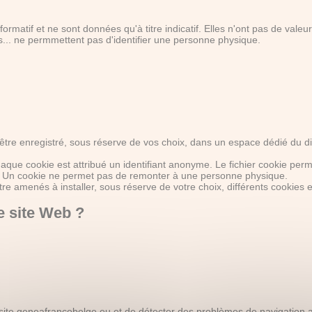
nformatif et ne sont données qu'à titre indicatif. Elles n'ont pas de val
.. ne permmettent pas d'identifier une personne physique.
être enregistré, sous réserve de vos choix, dans un espace dédié du dis
chaque cookie est attribué un identifiant anonyme. Le fichier cookie perme
é. Un cookie ne permet pas de remonter à une personne physique.
e amenés à installer, sous réserve de votre choix, différents cookies 
e site Web ?
 site geneafrancobelge.eu et de détecter des problèmes de navigation afi